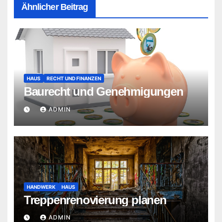
Ähnlicher Beitrag
HAUS
RECHT UND FINANZEN
Baurecht und Genehmigungen
ADMIN
HANDWERK
HAUS
Treppenrenovierung planen
ADMIN