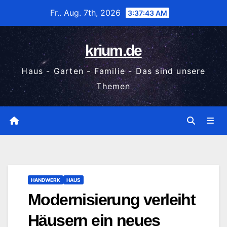
Zum
Fr.. Aug. 7th, 2026
3:37:44 AM
Inhalt
wechseln
krium.de
Haus - Garten - Familie - Das sind unsere
Themen
HANDWERK
HAUS
Modernisierung verleiht
Häusern ein neues