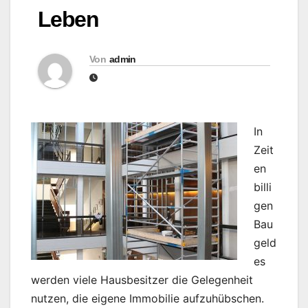
Leben
Von
admin
In
Zeit
en
billi
gen
Bau
geld
es
werden viele Hausbesitzer die Gelegenheit
nutzen, die eigene Immobilie aufzuhübschen.