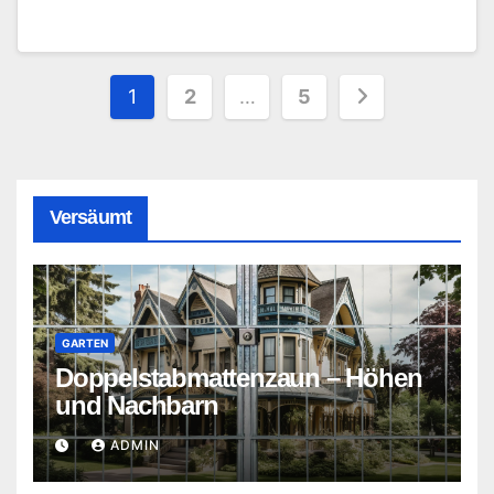
Seitennummerierung
1
2
…
5
der
Beiträge
Versäumt
GARTEN
Doppelstabmattenzaun – Höhen
und Nachbarn
ADMIN