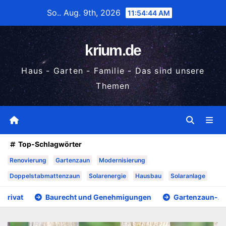
Zum
So.. Aug. 9th, 2026
11:54:46 AM
Inhalt
wechseln
krium.de
Haus - Garten - Familie - Das sind unsere
Themen
Top-Schlagwörter
Renovierung
Gartenzaun
Modernisierung
Doppelstabmattenzaun
Solarenergie
Hausbau
Solaranlage
echt und Genehmigungen
Gartenzaun-Alternativen