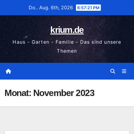
Zum
Do.. Aug. 6th, 2026
6:57:22 PM
Inhalt
wechseln
krium.de
Haus - Garten - Familie - Das sind unsere
Themen
Monat:
November 2023