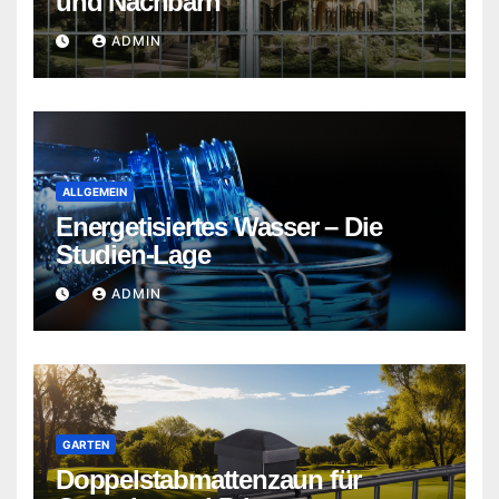
und Nachbarn
ADMIN
ALLGEMEIN
Energetisiertes Wasser – Die
Studien-Lage
ADMIN
GARTEN
Doppelstabmattenzaun für