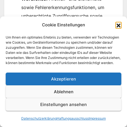
sowie Fehlererkennungsfunktionen, um
unberechtigte Zugriffsversuche sowie
technische Schwachstellen, die einen
Cookie Einstellungen
solchen Zugriff ermöglichen könnten, zu
Um Ihnen ein optimales Erlebnis zu bieten, verwenden wir Technologien
erkennen und zu verhindern. Zu diesen
wie Cookies, um Geräteinformationen zu speichern und/oder darauf
zuzugreifen. Wenn Sie diesen Technologien zustimmen, können wir
Zwecken können Cookies und ähnliche, für
Daten wie das Surfverhalten oder eindeutige IDs auf dieser Website
diesen Zweck erforderliche
verarbeiten. Wenn Sie Ihre Zustimmung nicht erteilen oder zurückziehen,
können bestimmte Merkmale und Funktionen beeinträchtigt werden.
Speicherverfahren eingesetzt und
Sicherheitsprotokolle während der Prüfung
Akzeptieren
und insbesondere im Falle eines
Ablehnen
unberechtigten Zugriffs erstellt werden. In
diesem Zusammenhang werden die IP-
Einstellungen ansehen
Adressen der Nutzer, eine Nutzer-
Identifikationsnummer und deren Aktivitäten
Datenschutzerklärung
Haftungsausschluss
Impressum
einschließlich des Zeitpunkts des Zugriffs