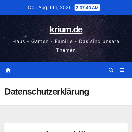
Zum
Do.. Aug. 6th, 2026
2:37:41 AM
Inhalt
wechseln
krium.de
Haus - Garten - Familie - Das sind unsere
Themen
Datenschutzerklärung