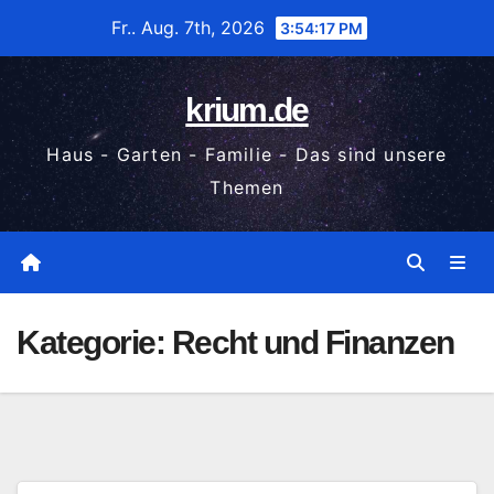
Zum
Fr.. Aug. 7th, 2026
3:54:18 PM
Inhalt
wechseln
krium.de
Haus - Garten - Familie - Das sind unsere
Themen
Kategorie:
Recht und Finanzen