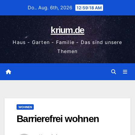
Zum
Do.. Aug. 6th, 2026
12:59:19 AM
Inhalt
wechseln
krium.de
Haus - Garten - Familie - Das sind unsere
Themen
WOHNEN
Barrierefrei wohnen