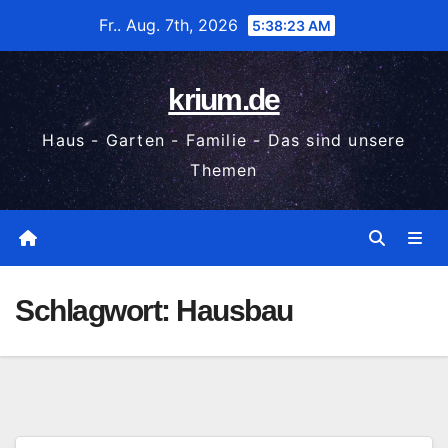
Zum
Fr.. Aug. 7th, 2026
5:38:23 AM
Inhalt
wechseln
krium.de
Haus - Garten - Familie - Das sind unsere
Themen
Schlagwort:
Hausbau