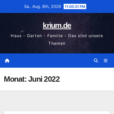
Zum
Sa.. Aug. 8th, 2026
11:00:32 PM
Inhalt
wechseln
krium.de
Haus - Garten - Familie - Das sind unsere
Themen
Monat:
Juni 2022