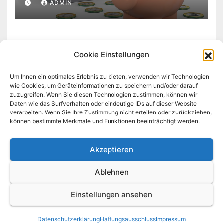
ADMIN
Cookie Einstellungen
Um Ihnen ein optimales Erlebnis zu bieten, verwenden wir Technologien
wie Cookies, um Geräteinformationen zu speichern und/oder darauf
zuzugreifen. Wenn Sie diesen Technologien zustimmen, können wir
krium.de
Daten wie das Surfverhalten oder eindeutige IDs auf dieser Website
verarbeiten. Wenn Sie Ihre Zustimmung nicht erteilen oder zurückziehen,
können bestimmte Merkmale und Funktionen beeinträchtigt werden.
Haus - Garten - Familie - Das sind unsere Themen
Akzeptieren
Ablehnen
Stolz präsentiert von WordPress
|
Theme: News Click von
Themeansar
Einstellungen ansehen
Home
Datenschutzerklärung
Haftungsausschluss
Impressum
Datenschutzerklärung
Haftungsausschluss
Impressum