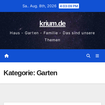
Zum
Sa.. Aug. 8th, 2026
4:03:09 PM
Inhalt
wechseln
krium.de
Haus - Garten - Familie - Das sind unsere
Themen
Kategorie:
Garten