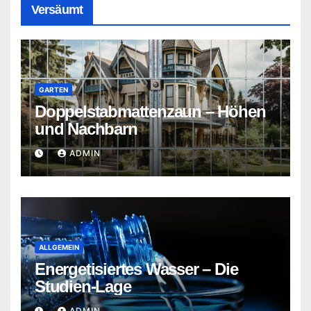
Versäumt
GARTEN
Doppelstabmattenzaun – Höhen
und Nachbarn
ADMIN
ALLGEMEIN
Energetisiertes Wasser – Die
Studien-Lage
ADMIN